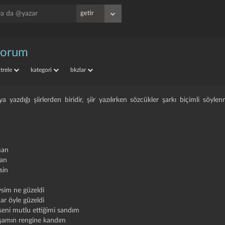
iyorum
iltrele
kategori
bkzlar
ya yazdığı şiirlerden biridir, şiir yazılırken sözcükler şarkı biçimli söyle
man
man
sin
vsim ne güzeldi
ar öyle güzeldi
eni mutlu ettiğimi sandım
kşamın rengine kandım