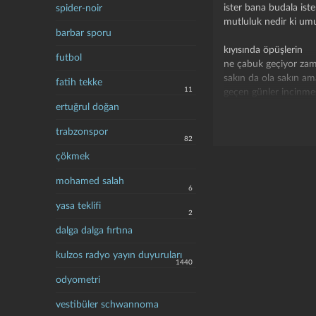
ister bana budala ister
spider-noir
mutluluk nedir ki umu
barbar sporu
kıyısında öpüşlerin
futbol
ne çabuk geçiyor za
sakın da ola sakın a
fatih tekke
11
geçen günler incinme
ertuğrul doğan
geçen yıl yapraklar s
trabzonspor
veda ederken bile bi
82
ölenler dünyaya yenid
çökmek
tatlı sözlere kananlar
gözlerime bak hele or
mohamed salah
6
yüreğimi çılgınlıkla
yasa teklifi
2
kıyısında öpüşlerin
dalga dalga fırtına
ne çabuk geçiyor za
sakın da ola sakın a
kulzos radyo yayın duyuruları
geçen günler incinme
1440
odyometri
solgun bir piyaniste 
hep aynı sözleri aynı
vestibüler schwannoma