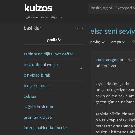
gündem
ukde
diğer
başlıklar
12
/
2
elsa seni sev
yenile ↻
paylaş
araştır
f
sahir mavi dijital not defteri
louis aragon
'un elsa'
nevrotik palavralar
bölümü var,
2
bir video bırak
kıyısında öpüşlerin
bir şarkı bırak
ne çabuk geçiyor za
sakın da ola sakın a
celsius
geçen günler incinme
sağlıklı beslenme
seninle bütün bir me
asuman krause
o yaz kitaplardaki kad
manastır ormanında s
kulzos hakkında öneriler
toulon rıhtımı'nda a