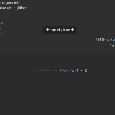
 çılgının teki de
tlar çekip gidince
man
man
hepsini göster
sin
#8439
ma icar
olarken şarkı söylüyordum
r gün görürüm diyordum
en geleceğini sanır
 er geç aldanır
da nice güzelsin
rımı duymuyor musun
© 2016 - 2024 kulzos |
iletişim
|
bilgi
|
|
|
man
man
sin
benzeyen güneş bak işte
 şarkıyı söylemede