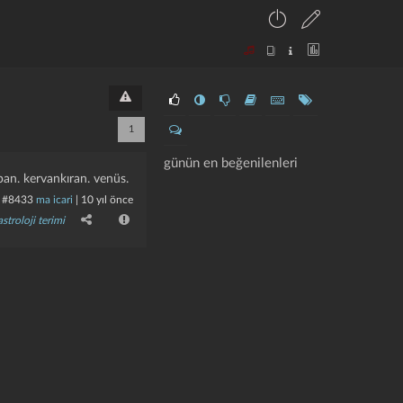
1
günün en beğenilenleri
pan. kervankıran. venüs.
#8433
ma icari
|
10 yıl önce
astroloji terimi