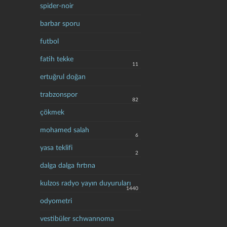
spider-noir
barbar sporu
futbol
fatih tekke
11
ertuğrul doğan
trabzonspor
82
çökmek
mohamed salah
6
yasa teklifi
2
dalga dalga fırtına
kulzos radyo yayın duyuruları
1440
odyometri
vestibüler schwannoma