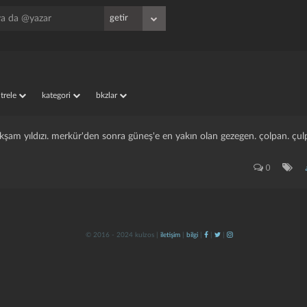
iltrele
kategori
bkzlar
 akşam yıldızı. merkür'den sonra güneş'e en yakın olan gezegen. çolpan. çul
0
© 2016 - 2024 kulzos |
iletişim
|
bilgi
|
|
|