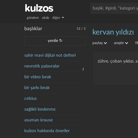
gündem
ukde
diğer
başlıklar
12
/
2
kervan yıldızı
yenile ↻
paylaş
araştır
f
sahir mavi dijital not defteri
zühre. çoban yıldızı.
nevrotik palavralar
2
bir video bırak
bir şarkı bırak
celsius
sağlıklı beslenme
asuman krause
kulzos hakkında öneriler