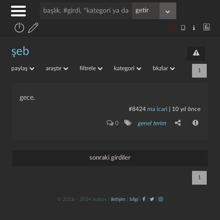
şeb
paylaş
araştır
filtrele
kategori
bkzlar
1
gece.
#8424
ma icari
|
10 yıl önce
0
genel terim
sonraki girdiler
1
© 2016 - 2024 kulzos |
iletişim
|
bilgi
|
|
|