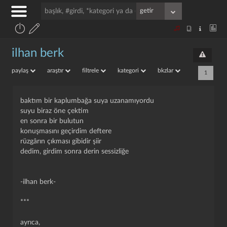
ilhan berk
paylaş
araştır
filtrele
kategori
bkzlar
1
baktım bir kaplumbağa suya uzanamıyordu
suyu biraz öne çektim
en sonra bir bulutun
konuşmasını geçirdim deftere
rüzgârın çıkması gibidir şiir
dedim, girdim sonra derin sessizliğe
-ilhan berk-
***
ayrıca,