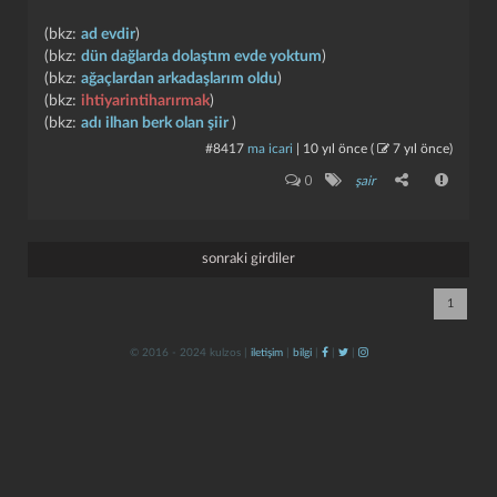
(bkz:
ad evdir
)
(bkz:
dün dağlarda dolaştım evde yoktum
)
(bkz:
ağaçlardan arkadaşlarım oldu
)
(bkz:
ihtiyarintiharırmak
)
(bkz:
adı ilhan berk olan şiir
)
#8417
ma icari
|
10 yıl önce
(
7 yıl önce
)
0
şair
kapat
kaydet
sonraki girdiler
1
© 2016 - 2024 kulzos |
iletişim
|
bilgi
|
|
|