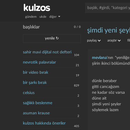
gündem
ukde
diğer
başlıklar
0
/
0
şimdi yeni şe
yenile ↻
paylaş
araştır
f
sahir mavi dijital not defteri
104
mevlana
'nın "yeniliğ
nevrotik palavralar
şiirin ikinci bölümünd
21
bir video bırak
19
dünle beraber
bir şarkı bırak
829
gitti cancağızım
ne kadar söz varsa
celsius
2
düne ait
sağlıklı beslenme
şimdi yeni şeyler
3
söylemek lazım
asuman krause
2
kulzos hakkında öneriler
405