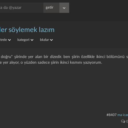
yler söylemek lazım
iltrele
kategori
bkzlar
e doğru" şiirinde yer alan bir dizedir. ben şiirin özellikle ikinci bölümün
e yer alıyor, o yüzden sadece şiirin ikinci kısmını yazıyorum.
#8407
ma icar
0