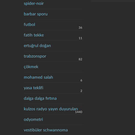
spider-noir
barbar sporu
futbol
36
fatih tekke
11
ertuğrul doğan
trabzonspor
82
çökmek
mohamed salah
6
yasa teklifi
2
dalga dalga fırtına
kulzos radyo yayın duyuruları
1440
odyometri
vestibüler schwannoma