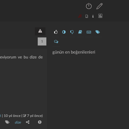
1
günün en beğenilenleri
ü seviyorum ve bu dize de
i
|
10 yıl önce
(
7 yıl önce
)
dize