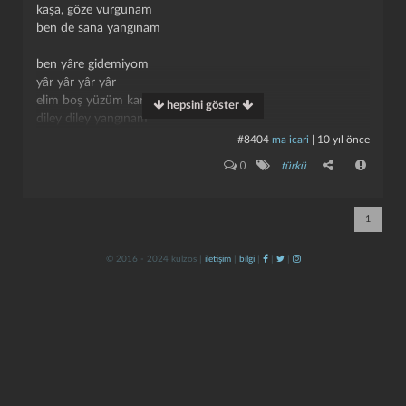
kaşa, göze vurgunam
ben de sana yangınam
ben yâre gidemiyom
yâr yâr yâr yâr
elim boş yüzüm kara
hepsini göster
diley diley yangınam
kaşa göze vurgunam
#8404
ma icari
|
10 yıl önce
ben de sana yangınam
kapat
kaydet
0
türkü
tevekte üzüm kaldı
yâr yâr yâr yâr
1
yemedim gözüm kaldı
diley diley yangınam
© 2016 - 2024 kulzos |
iletişim
|
bilgi
|
|
|
kaşa, göze vurgunam
ben bir yâre yangınam
hayli oldu görmedim
yâr yâr yâr yâr
diyecek sözüm kaldı
diley diley yangınam
kaşa, göze vurgunam