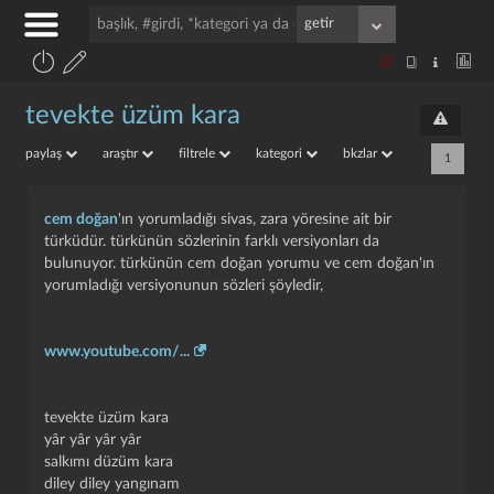
tevekte üzüm kara
paylaş
araştır
filtrele
kategori
bkzlar
1
cem doğan
'ın yorumladığı sivas, zara yöresine ait bir
türküdür. türkünün sözlerinin farklı versiyonları da
bulunuyor. türkünün cem doğan yorumu ve cem doğan'ın
yorumladığı versiyonunun sözleri şöyledir,
www.youtube.com/...
tevekte üzüm kara
yâr yâr yâr yâr
salkımı düzüm kara
diley diley yangınam