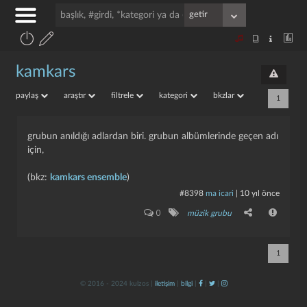
kamkars
paylaş
araştır
filtrele
kategori
bkzlar
1
grubun anıldığı adlardan biri. grubun albümlerinde geçen adı
için,
(bkz:
kamkars ensemble
)
#8398
ma icari
|
10 yıl önce
0
müzik grubu
1
© 2016 - 2024 kulzos |
iletişim
|
bilgi
|
|
|