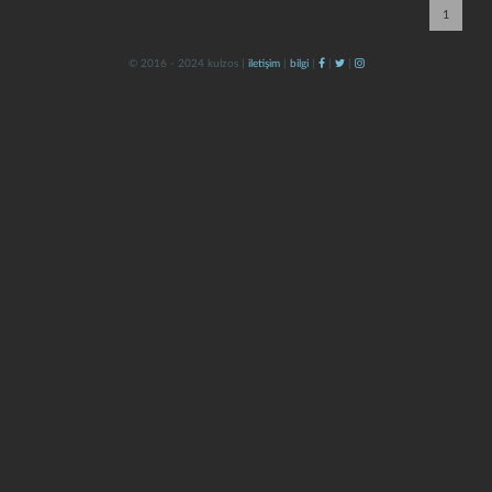
1
© 2016 - 2024 kulzos |
iletişim
|
bilgi
|
|
|
kapat
kaydet