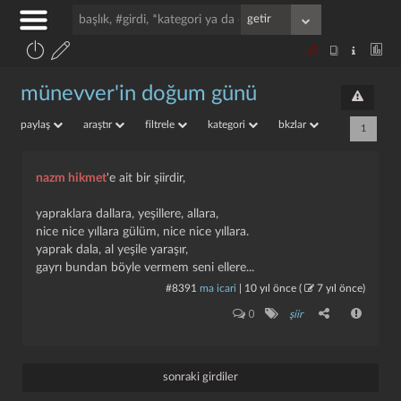
münevver'in doğum günü
paylaş
araştır
filtrele
kategori
bkzlar
1
nazm hikmet
'e ait bir şiirdir,
yapraklara dallara, yeşillere, allara,
nice nice yıllara gülüm, nice nice yıllara.
yaprak dala, al yeşile yaraşır,
gayrı bundan böyle vermem seni ellere...
#8391
ma icari
|
10 yıl önce
(
7 yıl önce
)
0
şiir
sonraki girdiler