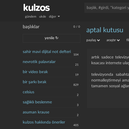
gündem
ukde
diğer
başlıklar
0
/
0
aptal kutusu
yenile ↻
paylaş
araştır
f
sahir mavi dijital not defteri
104
artık sadece televizyo
nevrotik palavralar
kısacası internete ula
21
bir video bırak
televizyonda sabaht
19
normalleştirmeyi amaç
bir şarkı bırak
829
tamamen sosyal ağlara
celsius
2
sağlıklı beslenme
3
asuman krause
2
kulzos hakkında öneriler
405