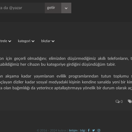
iltrele
kategori
bkzlar
n için geçerli olmadığını; elimizden düşürmediğimiz akıllı telefonların, ta
şabildiğimiz her cihazın bu kategoriye girdiğini düşündüğüm tabir.
an akşama kadar yayımlanan evlilik programlarından tutun toplumu sa
layan diziler kadar sosyal medyadaki kişinin kendine sanalda yeni bir ki
 olan bağımlılığı da yeterince aptallaştırmaya yönelik bir durum olarak açık
0
© 2016 - 2024 kulzos |
iletişim
|
bilgi
|
|
|