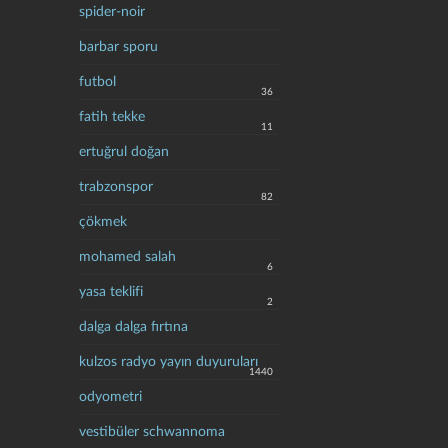
spider-noir
barbar sporu
futbol
36
fatih tekke
11
ertuğrul doğan
trabzonspor
82
çökmek
mohamed salah
6
yasa teklifi
2
dalga dalga fırtına
kulzos radyo yayın duyuruları
1440
odyometri
vestibüler schwannoma