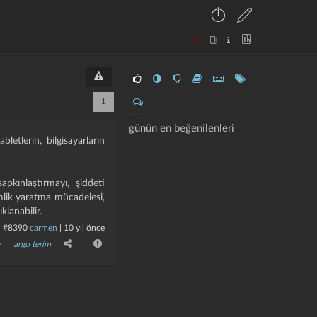
1
günün en beğenilenleri
bletlerin, bilgisayarların
pkınlaştırmayı, şiddeti
mlik yaratma mücadelesi,
lanabilir.
#8390
carmen
|
10 yıl önce
argo terim