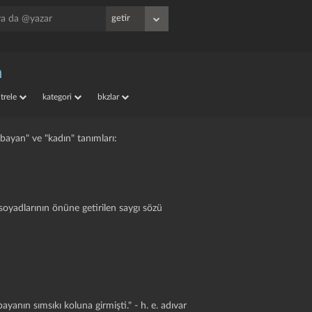
n
iltrele
kategori
bkzlar
bayan" ve "kadın" tanımları:
 soyadlarının önüne getirilen saygı sözü
yanın sımsıkı koluna girmişti." - h. e. adıvar