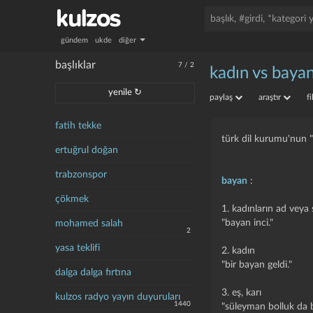
gündem
ukde
diğer
başlıklar
7
/
2
kadın vs baya
yenile ↻
paylaş
araştır
f
fatih tekke
türk dil kurumu'nun "
ertuğrul doğan
trabzonspor
bayan
:
çökmek
1. kadınların ad veya
"bayan inci."
mohamed salah
2
yasa teklifi
2. kadın
"bir bayan geldi."
dalga dalga fırtına
3. eş, karı
kulzos radyo yayın duyuruları
1440
"süleyman bolluk da ba