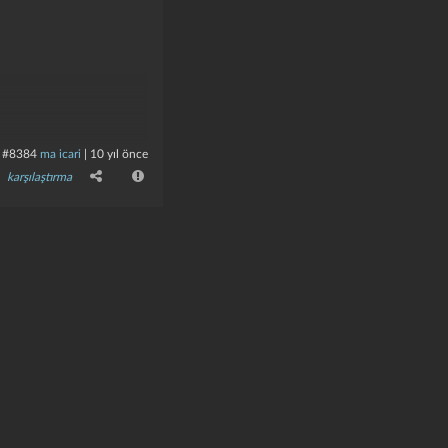
#8384
ma icari
|
10 yıl önce
görmek isterler." - a. ş.
karşılaştırma