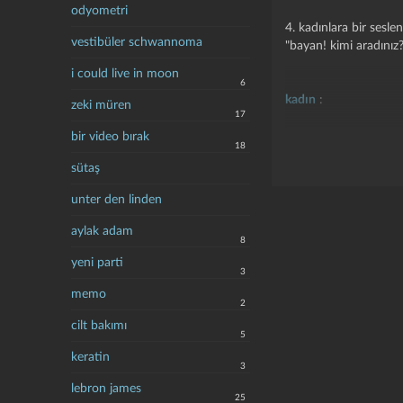
odyometri
4. kadınlara bir sesl
vestibüler schwannoma
"bayan! kimi aradınız
i could live in moon
6
kadın
:
zeki müren
17
1. isim erişkin dişi in
bir video bırak
18
"yanlarında, kendiler
sütaş
hisar
unter den linden
2. analık veya ev yön
aylak adam
8
3. hizmetçi bayan
yeni parti
3
4. bayan
memo
2
cilt bakımı
5
keratin
3
lebron james
25