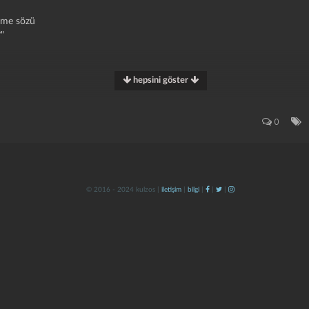
enme sözü
?"
hepsini göster
san, hatun, hatun kişi, zen
iyle ahbaplık edecek dostlar, hizmetlerine koşacak kadınlar veya erkekler 
0
etimi bakımından gereken erdemleri, becerileri olan
© 2016 - 2024 kulzos |
iletişim
|
bilgi
|
|
|