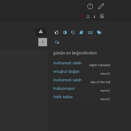
1
günün en beğenilenleri
mohamed salah
migfer tokmakel
ertuğrul doğan
maraz1
mohamed salah
lake of the hell
trabzonspor
maraz1
fatih tekke
maraz1