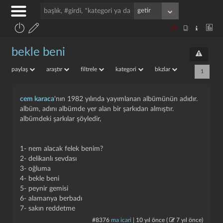
bekle beni
paylaş
araştır
filtrele
kategori
bkzlar
1
cem karaca
'nın 1982 yılında yayımlanan albümünün adıdır.
albüm, adını albümde yer alan bir şarkıdan almıştır.
albümdeki şarkılar şöyledir,
1- nem alacak felek benim?
2- delikanlı sevdası
3- oğluma
4- bekle beni
5- peynir gemisi
6- alamanya berbadı
7- sakın reddetme
#8376
ma icari
|
10 yıl önce
(
7 yıl önce
)