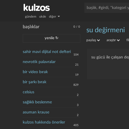
gündem
ukde
diğer
başlıklar
0
/
0
su değirmeni
yenile ↻
paylaş
araştır
f
sahir mavi dijital not defteri
104
su gücü ile çalışan d
nevrotik palavralar
21
bir video bırak
19
bir şarkı bırak
829
celsius
2
sağlıklı beslenme
3
asuman krause
2
kulzos hakkında öneriler
405