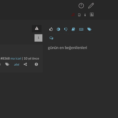
1
günün en beğenilenleri
#8368
ma icari
|
10 yıl önce
0
alet