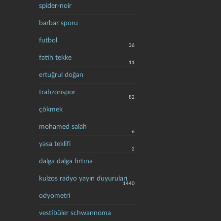
spider-noir
barbar sporu
futbol
36
fatih tekke
11
ertuğrul doğan
trabzonspor
82
çökmek
mohamed salah
6
yasa teklifi
2
dalga dalga fırtına
kulzos radyo yayın duyuruları
1440
odyometri
vestibüler schwannoma