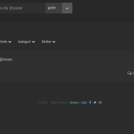
iltrele
kategori
bkzlar
eğirmen.
© 2016 - 2024 kulzos |
iletişim
|
bilgi
|
|
|