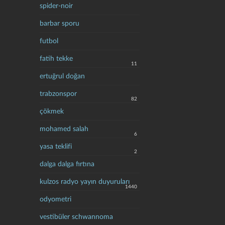
spider-noir
barbar sporu
futbol
fatih tekke
11
ertuğrul doğan
trabzonspor
82
çökmek
mohamed salah
6
yasa teklifi
2
dalga dalga fırtına
kulzos radyo yayın duyuruları
1440
odyometri
vestibüler schwannoma