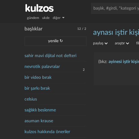
gündem
ukde
diğer
başlıklar
12
/
2
aynası iştir ki
yenile ↻
paylaş
araştır
f
sahir mavi dijital not defteri
(bkz:
ayinesi iştir kiş
nevrotik palavralar
2
bir video bırak
bir şarkı bırak
celsius
sağlıklı beslenme
asuman krause
kulzos hakkında öneriler