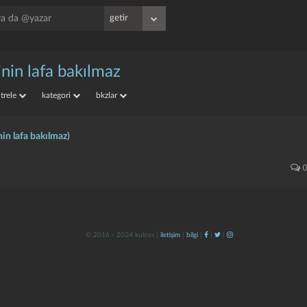
şinin lafa bakılmaz
iltrele
kategori
bkzlar
inin lafa bakılmaz
)
0
© 2016 - 2024 kulzos |
iletişim
|
bilgi
|
|
|