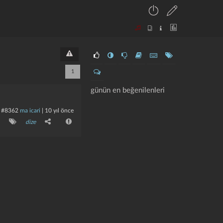
1
günün en beğenilenleri
#8362
ma icari
|
10 yıl önce
dize