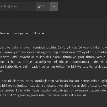
iltrele
kategori
bkzlar
e diyarbakır'ın silvan ilçesinde doğdu. 1975 yılında, 14 yaşında iken di
di. okuma yazmayı sonradan öğrendi. eşi mehdi zana, 12 eylül 1980 darbes
apiste kaldı. diyarbakır milletvekili olarak tbmm'ye girdi. tbmm yemin
olan bir bantla, türkçe başladığı yemini kürtçe tamamlaması nedeniyle t
ları hatip dicle, selim sadak ve orhan doğan ile birlikte tutuklanarak cez
ldı.
nca uluslararası barış kuruluşlarının ve insan hakları derneklerinin ilgisi
yle birlikte yoğunlaşan çabalar sonucunda ve aihm kararı doğrultusunda ye
nce verilen 15'er yıllık hapis cezaları olduğu gibi onaylanarak cezaevinde 
haziran 2011 genel seçimlerinde diyarbakır milletvekili seçildi.