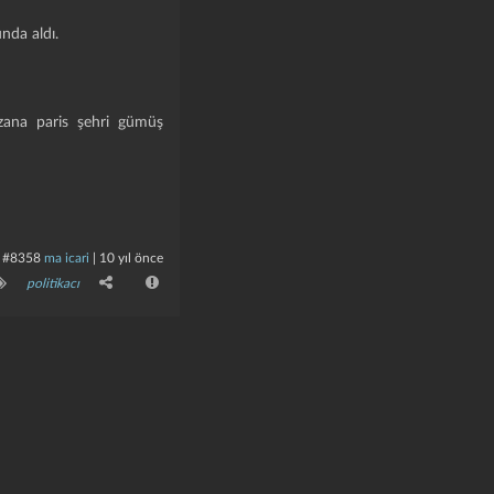
nda aldı.
 zana paris şehri gümüş
#8358
ma icari
|
10 yıl önce
politikacı