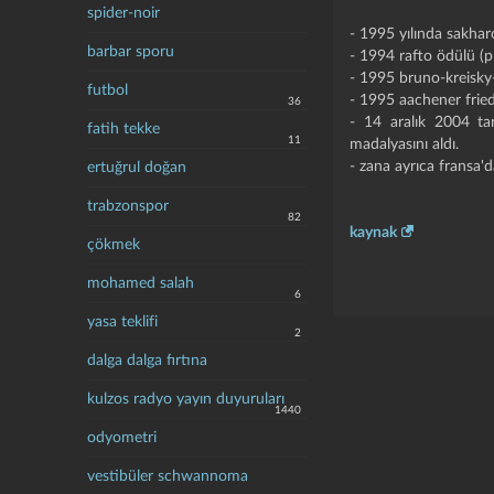
spider-noir
- 1995 yılında sakha
barbar sporu
- 1994 rafto ödülü (p
- 1995 bruno-kreisky
futbol
- 1995 aachener frie
36
- 14 aralık 2004 ta
fatih tekke
11
madalyasını aldı.
- zana ayrıca fransa'd
ertuğrul doğan
trabzonspor
82
kaynak
çökmek
mohamed salah
6
yasa teklifi
2
dalga dalga fırtına
kulzos radyo yayın duyuruları
1440
odyometri
vestibüler schwannoma