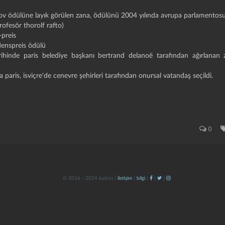
rov ödülüne layık görülen zana, ödülünü 2004 yılında avrupa parlamentosu
rofesör thorolf rafto)
-preis
denspreis ödülü
rihinde paris belediye başkanı bertrand delanoë tarafından ağırlanan
a paris, isviçre'de cenevre şehirleri tarafından onursal vatandaş seçildi.
0
© 2016 - 2024 kulzos |
iletişim
|
bilgi
|
|
|