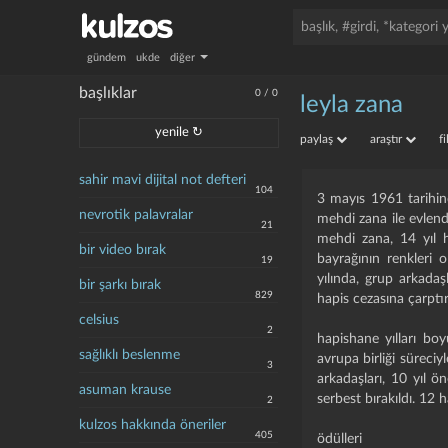
gündem
ukde
diğer
başlıklar
0
/
0
leyla zana
yenile ↻
paylaş
araştır
f
sahir mavi dijital not defteri
104
3 mayıs 1961 tarihind
nevrotik palavralar
mehdi zana ile evlen
21
mehdi zana, 14 yıl h
bir video bırak
bayrağının renkleri 
19
yılında, grup arkadaş
bir şarkı bırak
829
hapis cezasına çarptırı
celsius
2
hapishane yılları boyu
sağlıklı beslenme
avrupa birliği süreci
3
arkadaşları, 10 yıl ö
asuman krause
serbest bırakıldı. 12 
2
kulzos hakkında öneriler
405
ödülleri