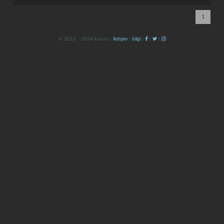
1
© 2016 - 2024 kulzos |
iletişim
|
bilgi
|
|
|
kapat
kaydet