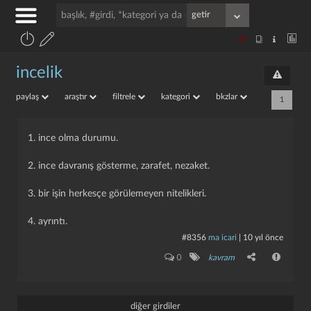
incelik
paylaş
araştır
filtrele
kategori
bkzlar
1
1. ince olma durumu.
2. ince davranış gösterme, zarafet, nezaket.
3. bir işin herkesçe görülemeyen nitelikleri.
4. ayrıntı.
#8356
ma icari
|
10 yıl önce
0
kavram
diğer girdiler