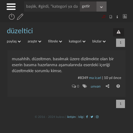
düzeltici
paylaş
araştır
filtrele
kategori
bkzlar
1
musahhih. düzeltmen. basılmak üzere dizilmekte olan bir
eserin basıma hazırlanma aşamalarında eserdeki içeriği
düzeltmekle sorumlu kimse.
#8349
ma icari
|
10 yıl önce
0
unvan
1
© 2016 - 2024 kulzos |
iletişim
|
bilgi
|
|
|