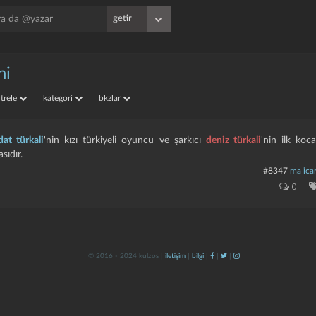
ni
iltrele
kategori
bkzlar
dat türkali
'nin kızı türkiyeli oyuncu ve şarkıcı
deniz türkali
'nin ilk koca
sıdır.
#8347
ma icar
0
© 2016 - 2024 kulzos |
iletişim
|
bilgi
|
|
|