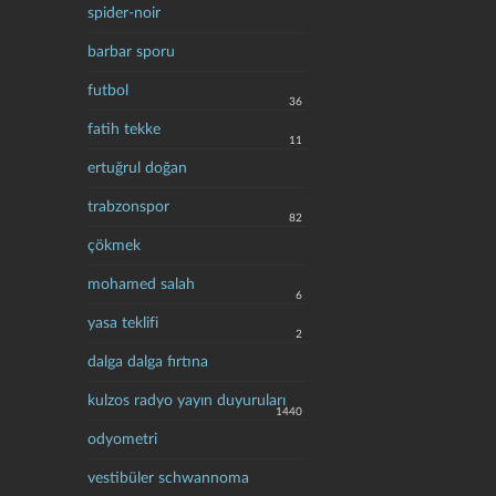
spider-noir
barbar sporu
futbol
36
fatih tekke
11
ertuğrul doğan
trabzonspor
82
çökmek
mohamed salah
6
yasa teklifi
2
dalga dalga fırtına
kulzos radyo yayın duyuruları
1440
odyometri
vestibüler schwannoma