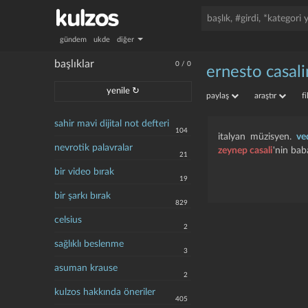
gündem
ukde
diğer
başlıklar
0
/
0
ernesto casali
yenile ↻
paylaş
araştır
f
sahir mavi dijital not defteri
104
italyan müzisyen.
ve
nevrotik palavralar
zeynep casali
'nin baba
21
bir video bırak
19
bir şarkı bırak
829
celsius
2
sağlıklı beslenme
3
asuman krause
2
kulzos hakkında öneriler
405