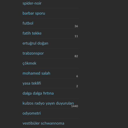
spider-noir
barbar sporu
futbol
36
fatih tekke
11
ertuğrul doğan
trabzonspor
82
çökmek
mohamed salah
6
yasa teklifi
2
dalga dalga fırtına
kulzos radyo yayın duyuruları
1440
odyometri
vestibüler schwannoma