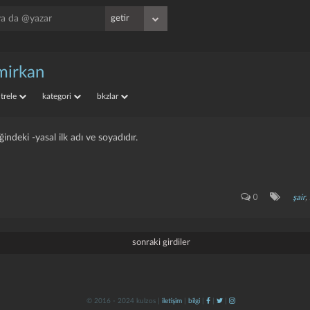
mirkan
iltrele
kategori
bkzlar
ğindeki -yasal ilk adı ve soyadıdır.
0
şair
,
sonraki girdiler
© 2016 - 2024 kulzos |
iletişim
|
bilgi
|
|
|