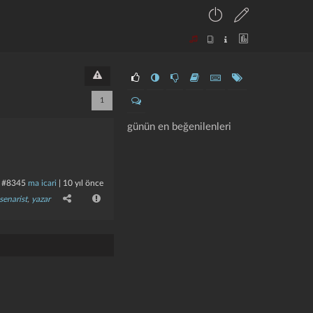
1
günün en beğenilenleri
#8345
ma icari
|
10 yıl önce
senarist
,
yazar