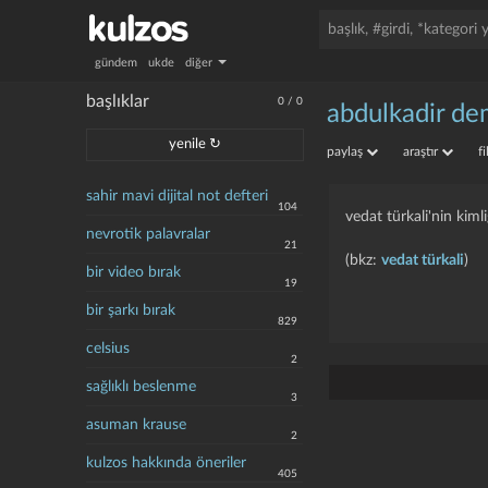
gündem
ukde
diğer
başlıklar
0
/
0
abdulkadir de
yenile ↻
paylaş
araştır
f
sahir mavi dijital not defteri
104
vedat türkali'nin kimli
nevrotik palavralar
21
(bkz:
vedat türkali
)
bir video bırak
19
bir şarkı bırak
829
celsius
2
sağlıklı beslenme
3
asuman krause
2
kulzos hakkında öneriler
405