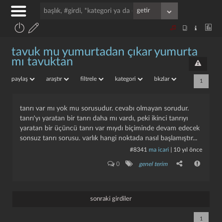
tavuk mu yumurtadan çıkar yumurta
mı tavuktan
paylaş
araştır
filtrele
kategori
bkzlar
1
tanrı var mı yok mu sorusudur. cevabı olmayan sorudur.
tanrı'yı yaratan bir tanrı daha mı vardı, peki ikinci tanrıyı
yaratan bir üçüncü tanrı var mıydı biçiminde devam edecek
sonsuz tanrı sorusu. varlık hangi noktada nasıl başlamıştır...
#8341
ma icari
|
10 yıl önce
0
genel terim
sonraki girdiler
1