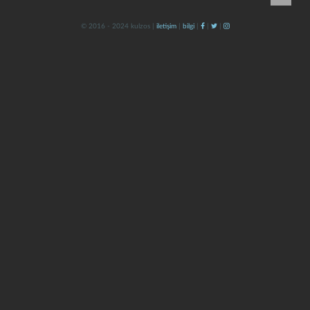
© 2016 - 2024 kulzos |
iletişim
|
bilgi
|
|
|
kapat
kaydet