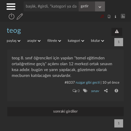
teog
paylaş
araştır
filtrele
kategori
bkzlar
1
teog 8. sınıf öğrencileri için yapılan "temel eği̇ti̇mden
ortaöğreti̇me geçi̇ş" açılımı olan 12 merkezi ortak sınavın
kısa adıdır. bugün ve yarın yapılacak, gözetmen olarak
mecburen katılacağım sınavlardır.
#8337
ruzgar gibi gecti
|
10 yıl önce
0
sınav
sonraki girdiler
1