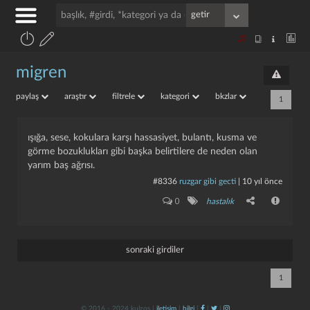
migren
paylaş
araştır
filtrele
kategori
bkzlar
1
ışığa, sese, kokulara karşı hassasiyet, bulantı, kusma ve
görme bozuklukları gibi başka belirtilere de neden olan
yarım baş ağrısı.
#8336
ruzgar gibi gecti
|
10 yıl önce
0
hastalık
sonraki girdiler
1
© 2016 - 2024 kulzos |
iletişim
|
bilgi
|
|
|