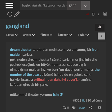
gangland
paylaş
araştır
filtrele
kategori
bkzlar
1
dream theater
tarafından muhteşem yorumlanmış bir
iron
maiden
şarkısı.
peki neden dream theater? çünkü şarkının orijinalinin dile
getirebileceğimiz en büyük numarası, sadece alışık
olmadığımız maiden hızı ve burr 'un davul performansı.
the
number of the beast
albümü içinde de en şukela şarkı
haliyle. kısacası
orijinalinden daha iyi cover'lar
sınıfına
kafadan girecek bir şarkı.
mükemmel theater yorumu
için
#8322
fly
|
10 yıl önce
0
şarkı