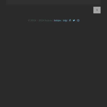
1
© 2016 - 2024 kulzos |
iletişim
|
bilgi
|
|
|
kapat
kaydet