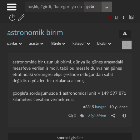
astronomik birim
paylaş
araştır
filtrele
kategori
bkzlar
1
astronomide bir uzunluk birimi. dünya ile güneş arasındaki
mesafeye verilen isimdir. tabii bu mesafe dünya'nın güneş
etrafındaki yörüngesi elips şeklinde olduğundan sabit
değildir. o yüzden bir ortalama alınmış.
google'a sorduğumuzda 1 astronomical unit = 149 597 871
kilometers cevabını vermektedir.
#8315
basgan
|
10 yıl önce
0
ölçü birimi
sonraki girdiler