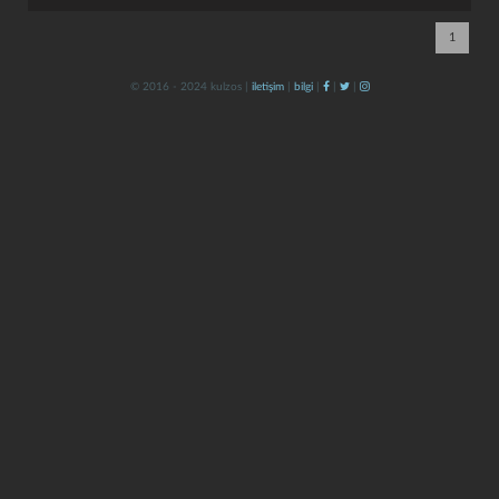
1
© 2016 - 2024 kulzos |
iletişim
|
bilgi
|
|
|
kapat
kaydet