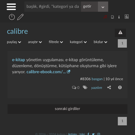
calibre
paylaş
araştır
filtrele
kategori
bkzlar
1
e-kitap
yönetim uygulaması. e-kitap görüntüleme,
düzenleme, dönüştürme, kütüphane oluşturma gibi işlere
yarıyor.
calibre-ebook.com/...
#8306
basgan
|
10 yıl önce
0
yazılım
sonraki girdiler
1
© 2016 - 2024 kulzos |
iletişim
|
bilgi
|
|
|