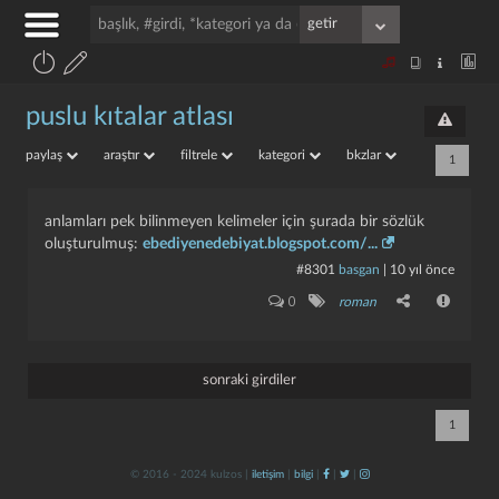
puslu kıtalar atlası
paylaş
araştır
filtrele
kategori
bkzlar
1
anlamları pek bilinmeyen kelimeler için şurada bir sözlük
oluşturulmuş:
ebediyenedebiyat.blogspot.com/...
#8301
basgan
|
10 yıl önce
0
roman
sonraki girdiler
1
© 2016 - 2024 kulzos |
iletişim
|
bilgi
|
|
|