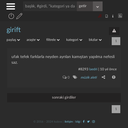
girift
paylaş
araştır
filtrele
kategori
bkzlar
1
ufak tefek farklarla neyden ayrılan kamıştan yapılma nefesli
saz.
#8293
laedri
|
10 yıl önce
0
müzik aleti
sonraki girdiler
1
© 2016 - 2024 kulzos |
iletişim
|
bilgi
|
|
|