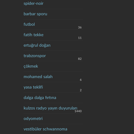
spider-noir
barbar sporu
futbol
36
fatih tekke
11
ertuğrul doğan
trabzonspor
82
çökmek
mohamed salah
6
yasa teklifi
2
dalga dalga fırtına
kulzos radyo yayın duyuruları
1440
odyometri
vestibüler schwannoma