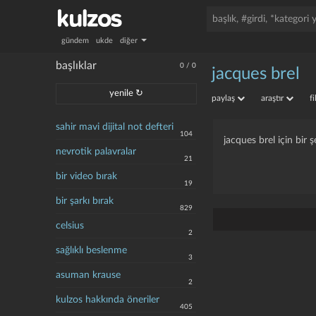
gündem
ukde
diğer
başlıklar
0
/
0
jacques brel
yenile ↻
paylaş
araştır
f
sahir mavi dijital not defteri
104
jacques brel için bir 
nevrotik palavralar
21
bir video bırak
19
bir şarkı bırak
829
celsius
2
sağlıklı beslenme
3
asuman krause
2
kulzos hakkında öneriler
405