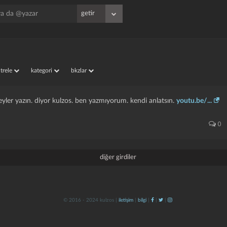
iltrele
kategori
bkzlar
şeyler yazın. diyor kulzos. ben yazmıyorum. kendi anlatsın.
youtu.be/...
0
diğer girdiler
© 2016 - 2024 kulzos |
iletişim
|
bilgi
|
|
|