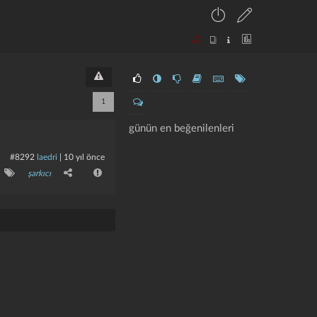
1
günün en beğenilenleri
#8292
laedri
|
10 yıl önce
şarkıcı