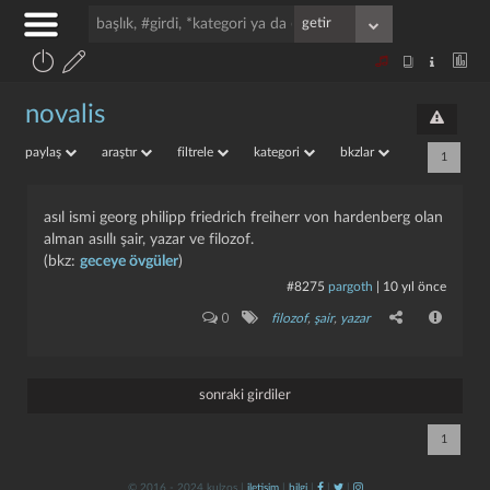
novalis
paylaş
araştır
filtrele
kategori
bkzlar
1
asıl ismi georg philipp friedrich freiherr von hardenberg olan
alman asıllı şair, yazar ve filozof.
(bkz:
geceye övgüler
)
#8275
pargoth
|
10 yıl önce
0
filozof
,
şair
,
yazar
sonraki girdiler
1
© 2016 - 2024 kulzos |
iletişim
|
bilgi
|
|
|