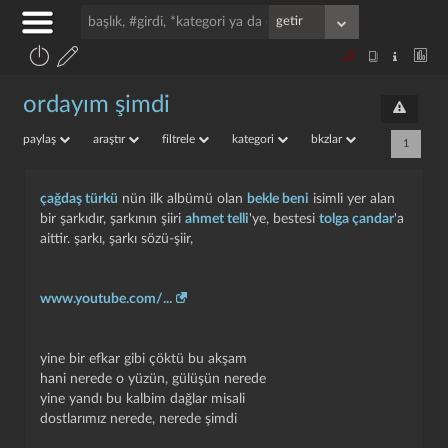
ordayım şimdi
paylaş
araştır
filtrele
kategori
bkzlar
1
çağdaş türkü
nün ilk albümü olan
bekle beni
isimli yer alan
bir şarkıdır, şarkının şiiri
ahmet telli
'ye, bestesi
tolga çandar
'a
aittir. şarkı, şarkı sözü-şiir,
www.youtube.com/...
yine bir efkar gibi çöktü bu akşam
hani nerede o yüzün, gülüşün nerede
yine yandı bu kalbim dağlar misali
dostlarımız nerede, nerede şimdi