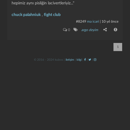
hepimiz aynı pisliğin lacivertleriyiz..."
chuck palahniuk
,
fight club
#8249
ma icari
|
10 yıl önce
0
argo deyim
1
kapat
kaydet
© 2016 - 2024 kulzos |
iletişim
|
bilgi
|
|
|