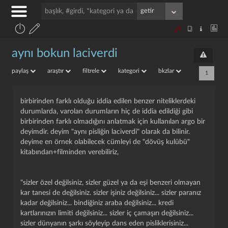
aynı bokun laciverdi
paylaş
araştır
filtrele
kategori
bkzlar
1
birbirinden farklı olduğu iddia edilen benzer niteliklerdeki
durumlarda, varolan durumların hiç de iddia edildiği gibi
birbirinden farklı olmadığını anlatmak için kullanılan argo bir
deyimdir. deyim "aynı pisliğin laciverdi" olarak da bilinir.
deyime en örnek olabilecek cümleyi de "dövüş kulübü"
kitabından+filminden verebiliriz,
"sizler özel değilsiniz, sizler güzel ya da eşi benzeri olmayan
kar tanesi de değilsiniz. sizler işiniz değilsiniz... sizler paranız
kadar değilsiniz... bindiğiniz araba değilsiniz... kredi
kartlarınızın limiti değilsiniz... sizler iç çamaşırı değilsiniz...
sizler dünyanın şarkı söyleyip dans eden pisliklerisiniz...