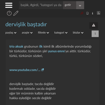
dervişlik baştadır
paylaş
araştır
filtrele
kategori
bkzlar
1
trio aksak
grubunun
ilk
isimli ilk albümlerinde yorumladığı
bir türküdür, türkünün şiiri
yunus emre
'ye aittir. türküdür,
türkü, türkünün sözleri,
www.youtube.com/...
dervişlik baştadır, tacda değildir
kızdırmak oddadır, sacda değildir
eğer bir müminin kalbin yıkarsan
hakka eylediğin secde değildir