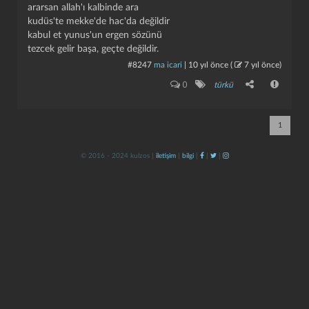
ararsan allah'ı kalbinde ara
kudüs'te mekke'de hac'da değildir
kabul et yunus'un ergen sözünü
tezcek gelir başa, geçte değildir.
#8247
ma icari
|
10 yıl önce
(
7 yıl önce
)
0
türkü
kapat
kaydet
1
© 2016 - 2024 kulzos |
iletişim
|
bilgi
|
|
|