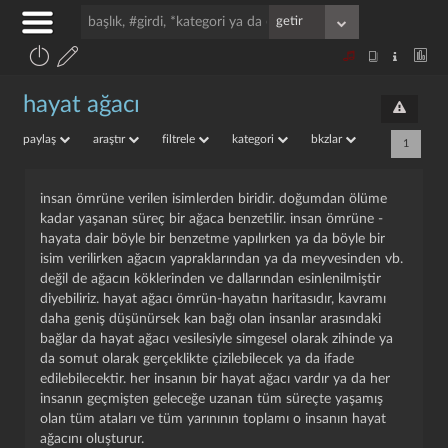
hayat ağacı
paylaş
araştır
filtrele
kategori
bkzlar
1
insan ömrüne verilen isimlerden biridir. doğumdan ölüme
kadar yaşanan süreç bir ağaca benzetilir. insan ömrüne -
hayata dair böyle bir benzetme yapılırken ya da böyle bir
isim verilirken ağacın yapraklarından ya da meyvesinden vb.
değil de ağacın köklerinden ve dallarından esinlenilmiştir
diyebiliriz. hayat ağacı ömrün-hayatın haritasıdır, kavramı
daha geniş düşünürsek kan bağı olan insanlar arasındaki
bağlar da hayat ağacı vesilesiyle simgesel olarak zihinde ya
da somut olarak gerçeklikte çizilebilecek ya da ifade
edilebilecektir. her insanın bir hayat ağacı vardır ya da her
insanın geçmişten geleceğe uzanan tüm süreçte yaşamış
olan tüm ataları ve tüm yarınının toplamı o insanın hayat
ağacını oluşturur.