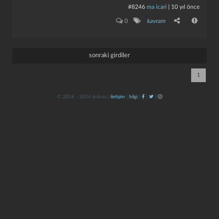
#8246
ma icari
|
10 yıl önce
0
kavram
sonraki girdiler
1
kapat
kaydet
© 2016 - 2024 kulzos |
iletişim
|
bilgi
|
|
|