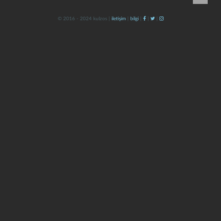
© 2016 - 2024 kulzos |
iletişim
|
bilgi
|
|
|
kapat
kaydet