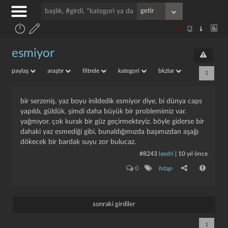
esmiyor
paylaş
araştır
filtrele
kategori
bkzlar
1
bir serzeniş. yaz boyu inildedik esmiyor diye, bi dünya caps
yapıldı, güldük. şimdi daha büyük bir problemimiz var.
yağmıyor. çok kurak bir güz geçirmekteyiz. böyle giderse bir
dahaki yaz esmediği gibi, bunaldığımızda başımızdan aşağı
dökecek bir bardak suyu zor bulucaz.
#8243
laedri
|
10 yıl önce
0
hitap
sonraki girdiler
1