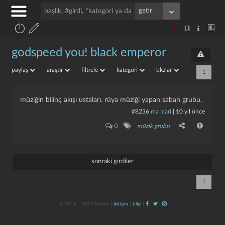
godspeed you! black emperor
paylaş
araştır
filtrele
kategori
bkzlar
1
müziğin bilinç akışı ustaları. rüya müziği yapan sabah grubu.
#8236
ma icari
|
10 yıl önce
0
müzik grubu
sonraki girdiler
1
© 2016 - 2024 kulzos |
iletişim
|
bilgi
|
|
|