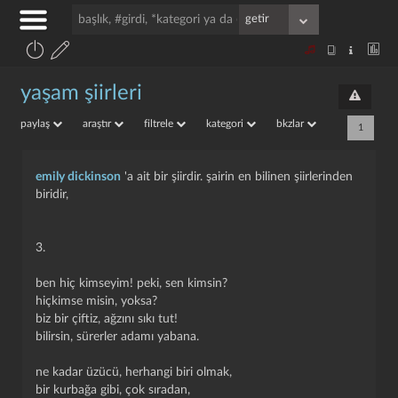
yaşam şiirleri
paylaş
araştır
filtrele
kategori
bkzlar
1
emily dickinson
'a ait bir şiirdir. şairin en bilinen şiirlerinden
biridir,
3.
ben hiç kimseyim! peki, sen kimsin?
hiçkimse misin, yoksa?
biz bir çiftiz, ağzını sıkı tut!
bilirsin, sürerler adamı yabana.
ne kadar üzücü, herhangi biri olmak,
bir kurbağa gibi, çok sıradan,