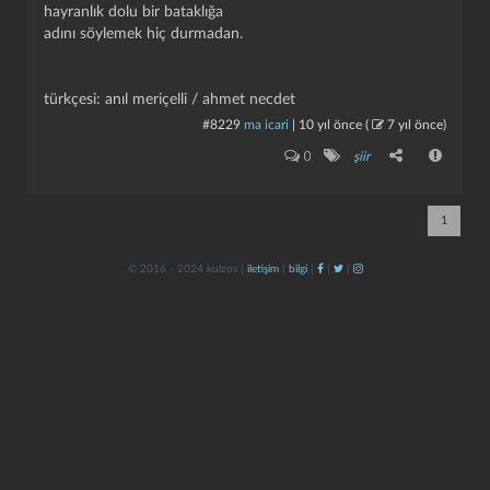
hayranlık dolu bir bataklığa
adını söylemek hiç durmadan.
türkçesi: anıl meriçelli / ahmet necdet
#8229
ma icari
|
10 yıl önce
(
7 yıl önce
)
0
şiir
kapat
kaydet
1
© 2016 - 2024 kulzos |
iletişim
|
bilgi
|
|
|