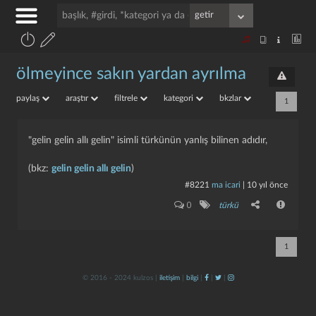
ölmeyince sakın yardan ayrılma
paylaş
araştır
filtrele
kategori
bkzlar
1
"gelin gelin allı gelin" isimli türkünün yanlış bilinen adıdır,
(bkz:
gelin gelin allı gelin
)
#8221
ma icari
|
10 yıl önce
0
türkü
1
© 2016 - 2024 kulzos |
iletişim
|
bilgi
|
|
|