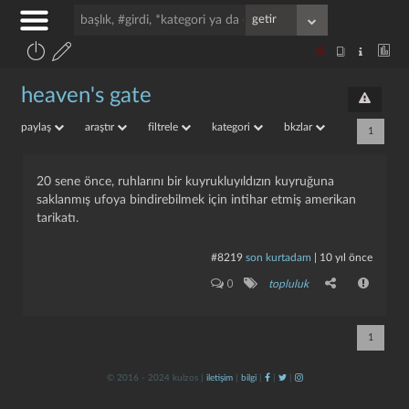
heaven's gate
paylaş
araştır
filtrele
kategori
bkzlar
1
20 sene önce, ruhlarını bir kuyrukluyıldızın kuyruğuna
saklanmış ufoya bindirebilmek için intihar etmiş amerikan
tarikatı.
#8219
son kurtadam
|
10 yıl önce
0
topluluk
1
© 2016 - 2024 kulzos |
iletişim
|
bilgi
|
|
|