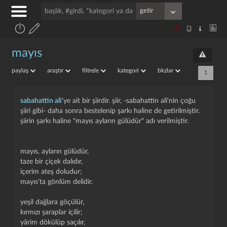
mayıs
paylaş
araştır
filtrele
kategori
bkzlar
1
sabahattin ali
'ye ait bir şiirdir. şiir, -sabahattin ali'nin çoğu
şiiri gibi- daha sonra bestelenip şarkı haline de getirilmiştir.
şiirin şarkı haline "mayıs ayların gülüdür" adı verilmiştir.
mayıs, ayların gülüdür,
taze bir çiçek dalıdır,
içerim ateş doludur;
mayıs'ta gönlüm delidir.
yeşil dağlara göçülür,
kırmızı şaraplar içilir;
yârim dökülüp saçılır,