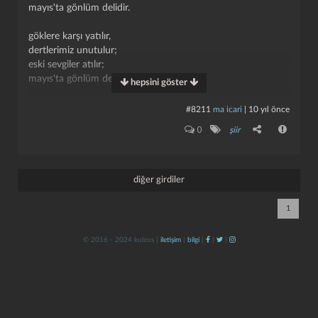
mayıs'ta gönlüm delidir.
göklere karşı yatılır,
dertlerimiz unutulur;
eski sevgiler atılır;
mayıs'ta gönlüm delidir.
hepsini göster
uzakta kuşlar seslenir;
#8211
ma icari
|
10 yıl önce
gönlüm genişler beslenir;
kapat
kaydet
0
şiir
yaşamağa heveslenir,
mayıs'ta gönlüm delidir.
yumuşak rüzgârlar eser;
diğer girdiler
çimenlerde yarim gezer,
yanılır, bana gülümser;
1
mayıs'ta gönlüm delidir.
© 2016 - 2024 kulzos |
iletişim
|
bilgi
|
|
|
şiirin şarkı hali için, (bkz:
mayıs ayların gülüdür
)