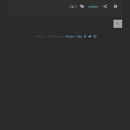
3
mekan
1
© 2016 - 2024 kulzos |
iletişim
|
bilgi
|
|
|
kapat
kaydet