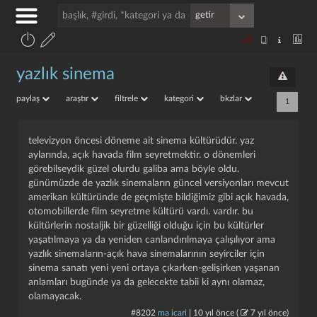
yazlık sinema
paylaş
araştır
filtrele
kategori
bkzlar
1
televizyon öncesi döneme ait sinema kültürüdür. yaz
aylarında, açık havada film seyretmektir. o dönemleri
görebilseydik güzel olurdu galiba ama böyle oldu.
günümüzde de yazlık sinemaların güncel versiyonları mevcut
amerikan kültüründe de geçmişte bildiğimiz gibi açık havada,
otomobillerde film seyretme kültürü vardı. vardır. bu
kültürlerin nostaljik bir güzelliği olduğu için bu kültürler
yaşatılmaya ya da yeniden canlandırılmaya çalışılıyor ama
yazlık sinemaların-açık hava sinemalarının seyirciler için
sinema sanatı yeni yeni ortaya çıkarken-gelişirken yaşanan
anlamları bugünde ya da gelecekte tabii ki aynı olamaz,
olamayacak.
#8202
ma icari
|
10 yıl önce
(
7 yıl önce
)