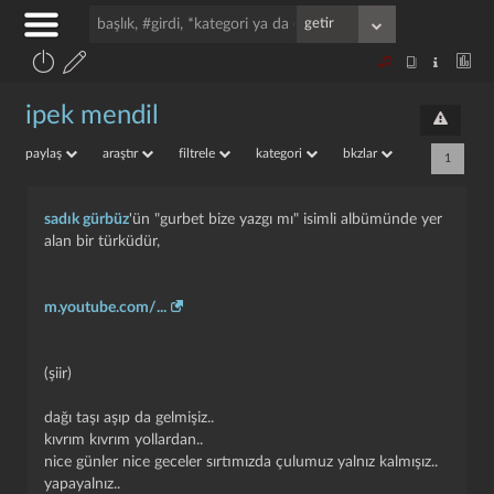
ipek mendil
paylaş
araştır
filtrele
kategori
bkzlar
1
sadık gürbüz
'ün "gurbet bize yazgı mı" isimli albümünde yer
alan bir türküdür,
m.youtube.com/...
(şiir)
dağı taşı aşıp da gelmişiz..
kıvrım kıvrım yollardan..
nice günler nice geceler sırtımızda çulumuz yalnız kalmışız..
yapayalnız..