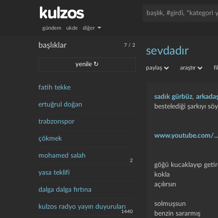
gündem
ukde
diğer
başlıklar
7
/
2
sevdadır
yenile ↻
paylaş
araştır
f
fatih tekke
sadık gürbüz
,
arkadaş
ertuğrul doğan
bestelediği şarkıyı sö
trabzonspor
www.youtube.com/..
çökmek
mohamed salah
2
göğü kucaklayıp geti
yasa teklifi
kokla
açılırsın
dalga dalga fırtına
solmuşsun
kulzos radyo yayın duyuruları
1440
benzin sararmış