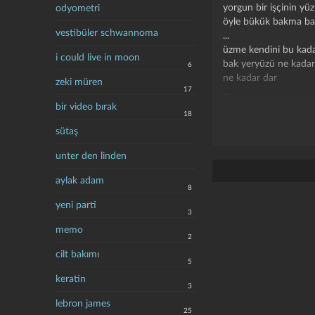
yorgun bir işçinin y
odyometri
öyle bükük bakma b
vestibüler schwannoma
...
üzme kendini bu kad
i could live in moon
bak yeryüzü ne kadar
6
ne kadar dar
zeki müren
17
...
dur
bir video bırak
18
akıtma gönlüm yaşını
sütaş
gözünden öpecek bir 
oy bana en yakın
unter den linden
bana en uzak
sevgili yar
aylak adam
8
hasretine vur beni
....
yeni parti
3
sen içerde
memo
ben dışarda...
2
oyyy mahpusluk mahp
cilt bakımı
5
(arkadaş z.özger)
keratin
3
lebron james
25