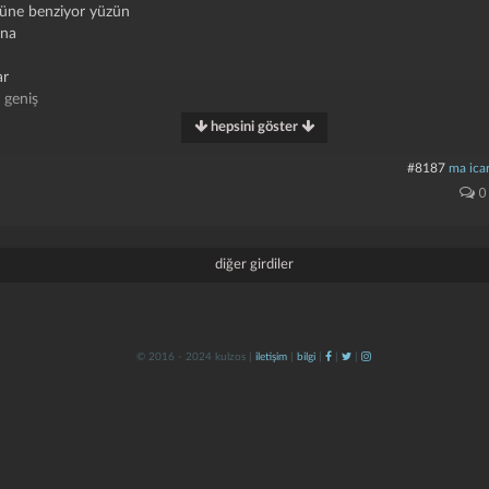
üzüne benziyor yüzün
ana
ar
 geniş
hepsini göster
#8187
ma icar
0
yer bırak
diğer girdiler
© 2016 - 2024 kulzos |
iletişim
|
bilgi
|
|
|
usluk...