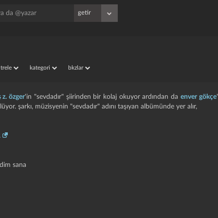
iltrele
kategori
bkzlar
 z. özger
'in "sevdadır" şiirinden bir kolaj okuyor ardından da
enver gökçe
ylüyor. şarkı, müzisyenin "sevdadır" adını taşıyan albümünde yer alır,
.
rdim sana