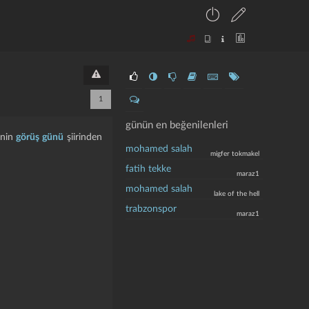
1
günün en beğenilenleri
'nin
görüş günü
şiirinden
mohamed salah
migfer tokmakel
fatih tekke
maraz1
mohamed salah
lake of the hell
trabzonspor
maraz1