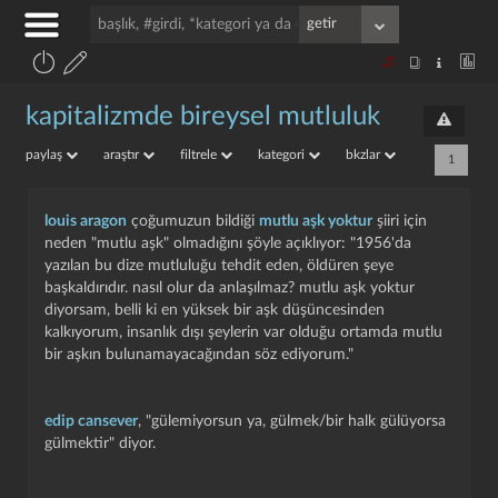
kapitalizmde bireysel mutluluk
paylaş
araştır
filtrele
kategori
bkzlar
1
louis aragon
çoğumuzun bildiği
mutlu aşk yoktur
şiiri için
neden "mutlu aşk" olmadığını şöyle açıklıyor: "1956'da
yazılan bu dize mutluluğu tehdit eden, öldüren şeye
başkaldırıdır. nasıl olur da anlaşılmaz? mutlu aşk yoktur
diyorsam, belli ki en yüksek bir aşk düşüncesinden
kalkıyorum, insanlık dışı şeylerin var olduğu ortamda mutlu
bir aşkın bulunamayacağından söz ediyorum."
edip cansever
, "gülemiyorsun ya, gülmek/bir halk gülüyorsa
gülmektir" diyor.