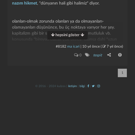
nazım hikmet
, "dünyanın hali gibi halimiz" diyor.
olanları-olmak zorunda olanları ya da olmayanları-
olamayanları düşününce, bu üç noktaya varıyor her şey.
kapitalizm gibi bir sistemde iyilik, güzellik, mutluluk vb.
hepsini göster
konusunda "bireysel olarak çok bencil" olunsa dahi "uzun
vadede bireysel mutluluk" dahi kapitalizmde mümkün değil,
#8182
ma icari
|
10 yıl önce
(
7 yıl önce
)
mümkün olamaz.
kapat
kaydet
0
tespit
toplumsal bir canlı olarak insan; durum hakkında misal
verecek olursak "komşusu açken, kendisi tok yatmayan" bir
1
canlı olan insan; "bireysel olarak" kaç gün, kaç ay, kaç yıl iyi,
güzel ya da mutlu olabilir-olabilecektir.
© 2016 - 2024 kulzos |
iletişim
|
bilgi
|
|
|
"mutlu aşk hala yoktur."