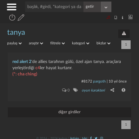
tanya
paylaş
araştır
filtrele
kategori
bkzlar
1
red alert 2
'de allies tarafının gülü, özel ajan tanya. araçlara
yerleştirdiği
c4
ler hayat kurtarır.
(*: cha ching)
#8172
pargoth
|
10 yıl önce
0
oyun karakteri
diğer girdiler
1
© 2016 - 2024 kulzos |
iletişim
|
bilgi
|
|
|