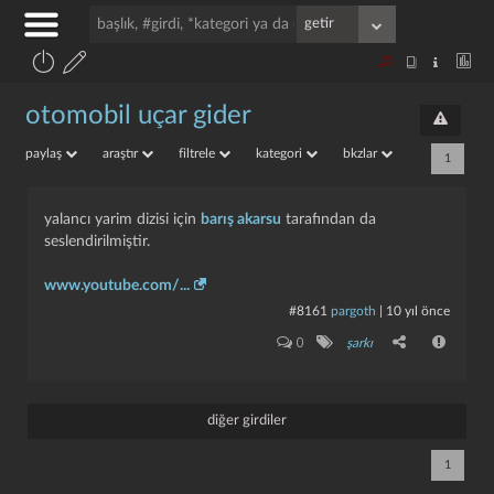
otomobil uçar gider
paylaş
araştır
filtrele
kategori
bkzlar
1
yalancı yarim dizisi için
barış akarsu
tarafından da
seslendirilmiştir.
www.youtube.com/...
#8161
pargoth
|
10 yıl önce
0
şarkı
diğer girdiler
1