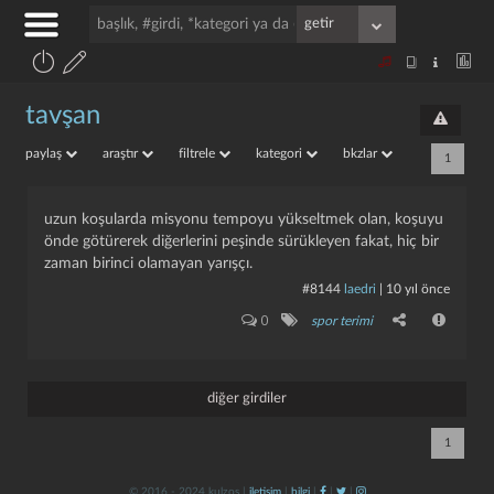
tavşan
paylaş
araştır
filtrele
kategori
bkzlar
1
uzun koşularda misyonu tempoyu yükseltmek olan, koşuyu
önde götürerek diğerlerini peşinde sürükleyen fakat, hiç bir
zaman birinci olamayan yarışçı.
#8144
laedri
|
10 yıl önce
0
spor terimi
diğer girdiler
1
© 2016 - 2024 kulzos |
iletişim
|
bilgi
|
|
|