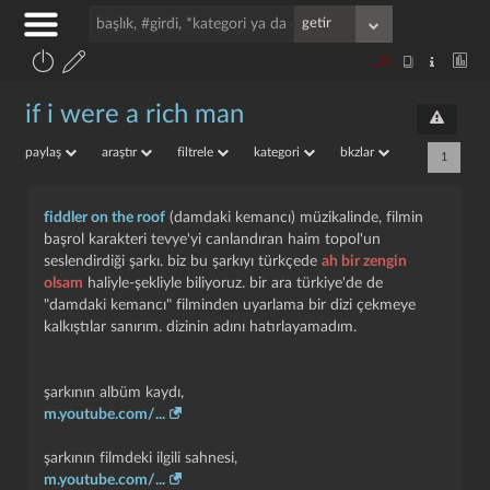
if i were a rich man
paylaş
araştır
filtrele
kategori
bkzlar
1
fiddler on the roof
(damdaki kemancı) müzikalinde, filmin
başrol karakteri tevye'yi canlandıran haim topol'un
seslendirdiği şarkı. biz bu şarkıyı türkçede
ah bir zengin
olsam
haliyle-şekliyle biliyoruz. bir ara türkiye'de de
"damdaki kemancı" filminden uyarlama bir dizi çekmeye
kalkıştılar sanırım. dizinin adını hatırlayamadım.
şarkının albüm kaydı,
m.youtube.com/...
şarkının filmdeki ilgili sahnesi,
m.youtube.com/...