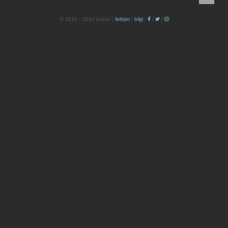
© 2016 - 2024 kulzos |
iletişim
|
bilgi
|
|
|
kapat
kaydet