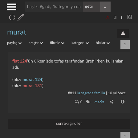
murat
paylaş
araştır
filtrele
kategori
bkzlar
1
fiat 124
'ün ülkemizde tofaş tarafından üretilirken kullanılan
adı.
(bkz:
murat 124
)
(bkz:
murat 131
)
#811
la sagrada familia
|
10 yıl önce
0
marka
sonraki girdiler
1