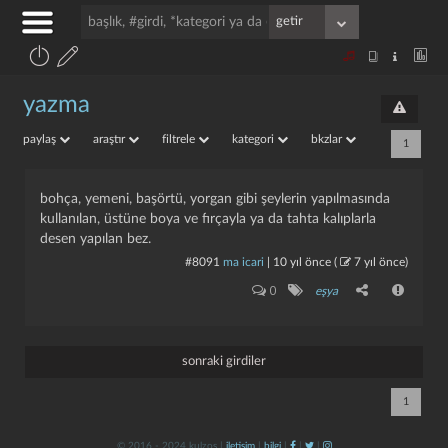
yazma
paylaş
araştır
filtrele
kategori
bkzlar
1
bohça, yemeni, başörtü, yorgan gibi şeylerin yapılmasında
kullanılan, üstüne boya ve fırçayla ya da tahta kalıplarla
desen yapılan bez.
#8091
ma icari
|
10 yıl önce
(
7 yıl önce
)
0
eşya
sonraki girdiler
1
© 2016 - 2024 kulzos |
iletişim
|
bilgi
|
|
|