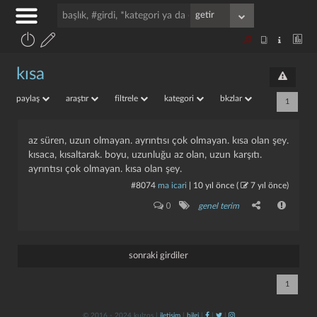
kısa
paylaş
araştır
filtrele
kategori
bkzlar
1
az süren, uzun olmayan. ayrıntısı çok olmayan. kısa olan şey.
kısaca, kısaltarak. boyu, uzunluğu az olan, uzun karşıtı.
ayrıntısı çok olmayan. kısa olan şey.
#8074
ma icari
|
10 yıl önce
(
7 yıl önce
)
0
genel terim
sonraki girdiler
1
© 2016 - 2024 kulzos |
iletişim
|
bilgi
|
|
|