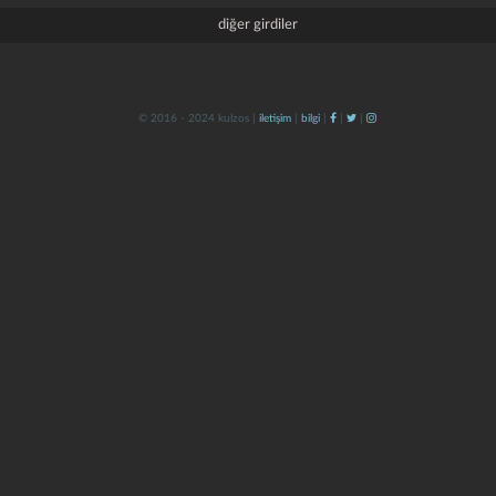
diğer girdiler
© 2016 - 2024 kulzos |
iletişim
|
bilgi
|
|
|