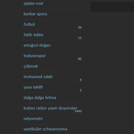
spider-noir
barbar sporu
futbol
36
fatih tekke
11
ertuğrul doğan
trabzonspor
82
çökmek
mohamed salah
6
yasa teklifi
2
dalga dalga fırtına
kulzos radyo yayın duyuruları
1440
odyometri
vestibüler schwannoma