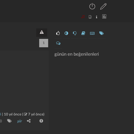
1
günün en beğenilenleri
i
|
10 yıl önce
(
7 yıl önce
)
0
şiir