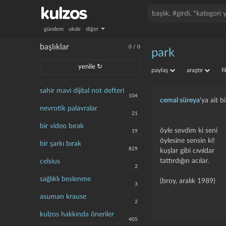
gündem
ukde
diğer
başlıklar
0
/
0
park
yenile ↻
paylaş
araştır
f
sahir mavi dijital not defteri
104
cemal süreya
'ya ait bi
nevrotik palavralar
21
bir video bırak
öyle sevdim ki seni
19
öylesine sensin ki!
bir şarkı bırak
829
kuşlar gibi cıvıldar
tattırdığın acılar.
celsius
2
sağlıklı beslenme
(broy, aralık 1989)
3
asuman krause
2
kulzos hakkında öneriler
405