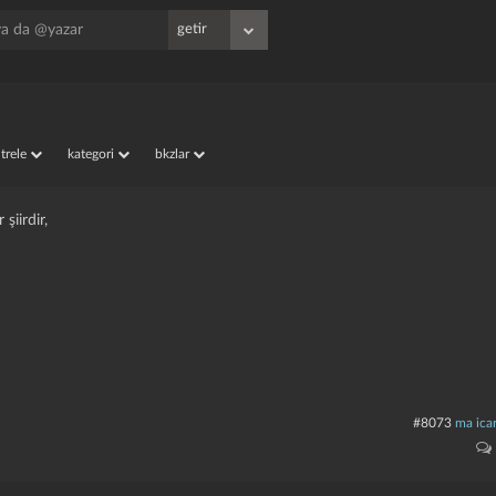
iltrele
kategori
bkzlar
r şiirdir,
#8073
ma icar